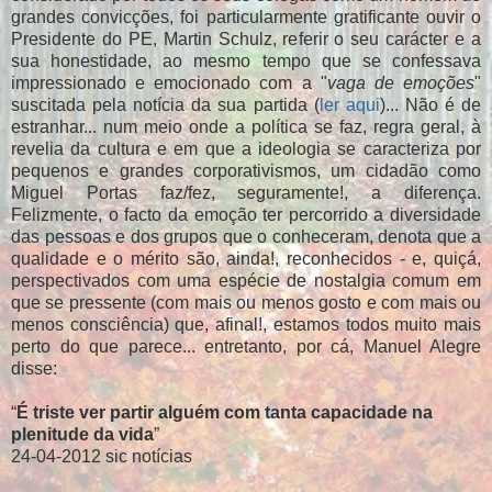
grandes convicções, foi particularmente gratificante ouvir o
Presidente do PE, Martin Schulz, referir o seu carácter e a
sua honestidade, ao mesmo tempo que se confessava
impressionado e emocionado com a "
vaga de emoções
"
suscitada pela notícia da sua partida (
ler aqui
)... Não é de
estranhar... num meio onde a política se faz, regra geral, à
revelia da cultura e em que a ideologia se caracteriza por
pequenos e grandes corporativismos, um cidadão como
Miguel Portas faz/fez, seguramente!, a diferença.
Felizmente, o facto da emoção ter percorrido a diversidade
das pessoas e dos grupos que o conheceram, denota que a
qualidade e o mérito são, ainda!, reconhecidos - e, quiçá,
perspectivados com uma espécie de nostalgia comum em
que se pressente (com mais ou menos gosto e com mais ou
menos consciência) que, afinal!, estamos todos muito mais
perto do que parece... entretanto, por cá, Manuel Alegre
disse:
“
É triste ver partir alguém com tanta capacidade na
plenitude da vida
”
24-04-2012
sic notícias