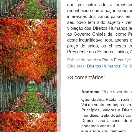
que, por outro lado, a impossib
reconhecido como nação soberana
interesses dos vários países em 
seu povo tem sido sujeito - ve
violação dos Direitos Humanos já
ao Governo Chinês de, como Pre
deste inqualificável teor, apena
preço de saldo, os chineses e
Presidente dos Estados Unidos, à
Publicada por
Ana Paula Fitas
à(s
Etiquetas:
Direitos Humanos; Polít
18 comentários:
Anónimo
25 de fevereiro
Querida Ana Paula... realm
Vai de vento em popa est
Princípios, Valores e Dire
mundiais, Galardoados com
Depois caso a caso, den
podemos ver
aqui
e já agora
aqui
também.