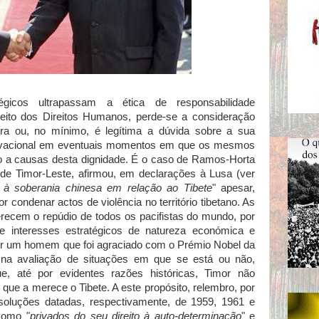
égicos ultrapassam a ética de responsabilidade
speito dos Direitos Humanos, perde-se a consideração
a ou, no mínimo, é legítima a dúvida sobre a sua
tivacional em eventuais momentos em que os mesmos
o a causas desta dignidade. É o caso de Ramos-Horta
 de Timor-Leste, afirmou, em declarações à Lusa (ver
e à soberania chinesa em relação ao Tibete
" apesar,
r condenar actos de violência no território tibetano. As
ecem o repúdio de todos os pacifistas do mundo, por
e interesses estratégicos de natureza económica e
por um homem que foi agraciado com o Prémio Nobel da
 na avaliação de situações em que se está ou não,
ue, até por evidentes razões históricas, Timor não
que a merece o Tibete. A este propósito, relembro, por
luções datadas, respectivamente, de 1959, 1961 e
como "
privados do seu direito à auto-determinação
" e