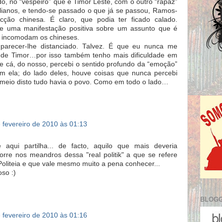
ado, no “vespeiro” que é Timor Leste, com o outro “rapaz”
lianos, e tendo-se passado o que já se passou, Ramos-
cção chinesa. É claro, que podia ter ficado calado.
he uma manifestação positiva sobre um assunto que é
e incomodam os chineses.
arecer-lhe distanciado. Talvez. É que eu nunca me
de Timor…por isso também tenho mais dificuldade em
e cá, do nosso, percebi o sentido profundo da “emoção”
 ela; do lado deles, houve coisas que nunca percebi
meio disto tudo havia o povo. Como em todo o lado…
 fevereiro de 2010 às 01:13
)
 aqui partilha... de facto, aquilo que mais deveria
rre nos meandros dessa "real politik" a que se refere
Politeia e que vale mesmo muito a pena conhecer...
oso :)
BLOGG
 fevereiro de 2010 às 01:16