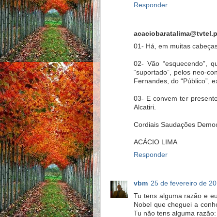
Responder
acaciobaratalima@tvtel.p
01- Há, em muitas cabeça
02- Vão “esquecendo”, qu
“suportado”, pelos neo-c
Fernandes, do “Público”, ex
03- E convem ter presente
Alcatiri.
Cordiais Saudações Democ
ACÁCIO LIMA
Responder
vbm
25 de fevereiro de 2
Tu tens alguma razão e e
Nobel que cheguei a conhc
Tu não tens alguma razão: 