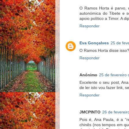
O Ramos Horta é parvo, d
autonómica do Tibete e se
apoio político a Timor. A d
Responder
Eva Gonçalves
25 de fev
O Ramos Horta disse isso?
Responder
Anónimo
25 de fevereiro
Excelente o seu post, An
de ler isto vou fazer link, 
Responder
JMCPINTO
26 de fevereir
Pois é, Ana Paula, é a “r
chinês (nos tempos em que