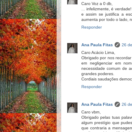
Caro Voz a 0 db,
... infelizmente, é verda
e assim se justifica a es
aumenta por todo o lado, 
Responder
Ana Paula Fitas
26 de
Caro Acácio Lima,
Obrigado por nos recordar
em negligenciar em nome
necessidade comum de acr
grandes poderes.
Cordiais saudações democr
Responder
Ana Paula Fitas
26 de
Caro vbm,
Obrigado pelas tuas palav
algum prestígio que pudes
que contraria a mensagem