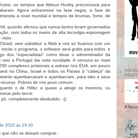
fícieis, os tempos que Aldous Huxley preconizava para
cabaram. Agora entraremos na fase negra, a fase de
 imposta a nível mundial e tempos de brumas, fome, de
hil, quando afirmou que nunca tantos foram governados
zação, com todos os meios de alta tecnolgia espionagem
 nisto.
a Clowd, vem substituir a Web e nós só ficamos com um
 iniciar o programa, o software será grátis para todos, e
rgo dos "especialistas" como disse o administrador da
eio a Portugal dar esta novidade. A censura ao mais
os 700 complexos prisionais a estrear nos EUA, em pouco
SOLID
erá na China, Israel e todos os Países à "cabeça" da
PALES
etanto açambarcaram e açambarcam, para eles e seus
o recurso. Pobres de nós povo comum...
uanto o de Hitler, e quase a atingir os mesmos, ou
minar pelo terror.
pó, completamente desiludido. :((
A Noss
 de 2010 às 19:40
 que não se deixam comprar...