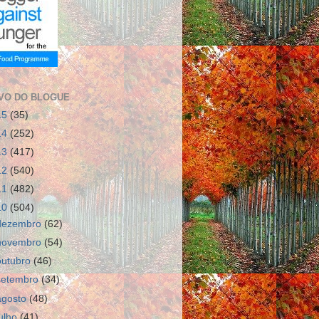
VO DO BLOGUE
15
(35)
14
(252)
13
(417)
12
(540)
11
(482)
10
(504)
dezembro
(62)
novembro
(54)
outubro
(46)
setembro
(34)
agosto
(48)
julho
(41)