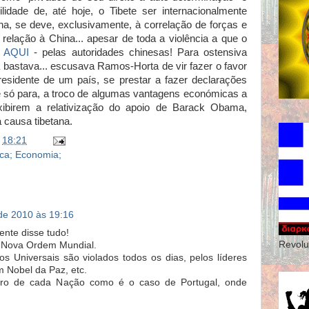
ilidade de, até hoje, o Tibete ser internacionalmente
, se deve, exclusivamente, à correlação de forças e
relação à China... apesar de toda a violência a que o
r
AQUI
- pelas autoridades chinesas! Para ostensiva
 bastava... escusava Ramos-Horta de vir fazer o favor
sidente de um país, se prestar a fazer declarações
s e só para, a troco de algumas vantagens económicas a
xibirem a relativização do apoio de Barack Obama,
 causa tibetana.
)
18:21
ica; Economia;
 de 2010 às 19:16
ente disse tudo!
Revol
a Nova Ordem Mundial.
itos Universais são violados todos os dias, pelos líderes
 Nobel da Paz, etc.
tro de cada Nação como é o caso de Portugal, onde