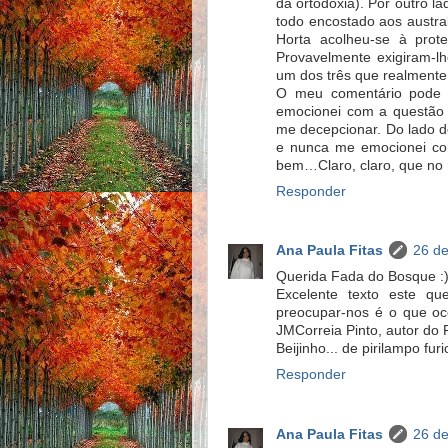
da ortodoxia). Por outro l
todo encostado aos austra
Horta acolheu-se à prote
Provavelmente exigiram-l
um dos três que realment
O meu comentário pode p
emocionei com a questão 
me decepcionar. Do lado d
e nunca me emocionei com
bem…Claro, claro, que no 
Responder
Ana Paula Fitas
26 de
Querida Fada do Bosque :
Excelente texto este que
preocupar-nos é o que oco
JMCorreia Pinto, autor do 
Beijinho... de pirilampo furi
Responder
Ana Paula Fitas
26 de