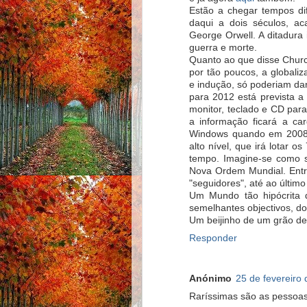
Estão a chegar tempos di
daqui a dois séculos, a
George Orwell. A ditadura
guerra e morte.
Quanto ao que disse Churc
por tão poucos, a globali
e indução, só poderiam dar
para 2012 está prevista 
monitor, teclado e CD para
a informação ficará a ca
Windows quando em 2008 v
alto nível, que irá lotar 
tempo. Imagine-se como s
Nova Ordem Mundial. Entr
"seguidores", até ao últim
Um Mundo tão hipócrita q
semelhantes objectivos, do
Um beijinho de um grão de 
Responder
Anónimo
25 de fevereiro
Raríssimas são as pessoas