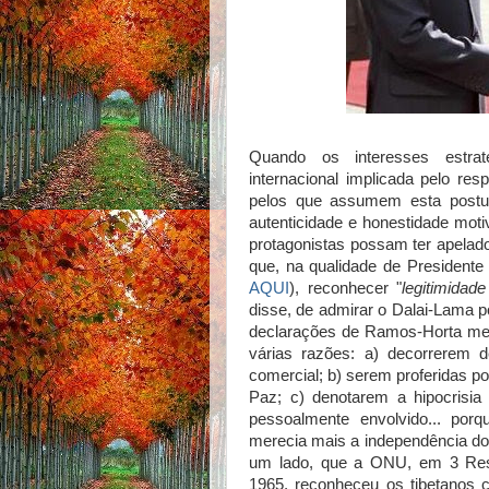
Quando os interesses estrat
internacional implicada pelo re
pelos que assumem esta postur
autenticidade e honestidade mo
protagonistas possam ter apelad
que, na qualidade de Presidente
AQUI
), reconhecer "
legitimidad
disse, de admirar o Dalai-Lama po
declarações de Ramos-Horta mer
várias razões: a) decorrerem d
comercial; b) serem proferidas 
Paz; c) denotarem a hipocrisia
pessoalmente envolvido... porq
merecia mais a independência do 
um lado, que a ONU, em 3 Reso
1965, reconheceu os tibetanos 