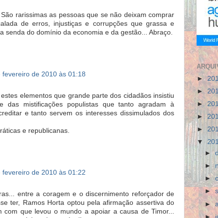
de! São rarissimas as pessoas que se não deixam comprar
calada de erros, injustiças e corrupções que grassa e
na senda do domínio da economia e da gestão... Abraço.
ARQUI
 fevereiro de 2010 às 01:18
►
20
►
20
 estes elementos que grande parte dos cidadãos insistiu
►
20
 das mistificações populistas que tanto agradam à
editar e tanto servem os interesses dissimulados dos
►
20
►
20
áticas e republicanas.
▼
20
►
►
 fevereiro de 2010 às 01:22
►
►
ras... entre a coragem e o discernimento reforçador de
se ter, Ramos Horta optou pela afirmação assertiva do
►
 com que levou o mundo a apoiar a causa de Timor...
►